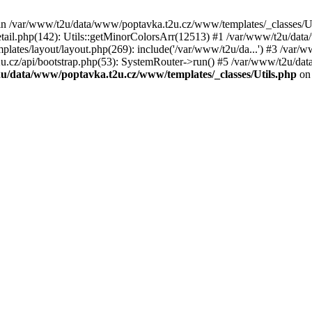
t in /var/www/t2u/data/www/poptavka.t2u.cz/www/templates/_classes/Ut
il.php(142): Utils::getMinorColorsArr(12513) #1 /var/www/t2u/data/
ates/layout/layout.php(269): include('/var/www/t2u/da...') #3 /var
2u.cz/api/bootstrap.php(53): SystemRouter->run() #5 /var/www/t2u/da
u/data/www/poptavka.t2u.cz/www/templates/_classes/Utils.php
on 