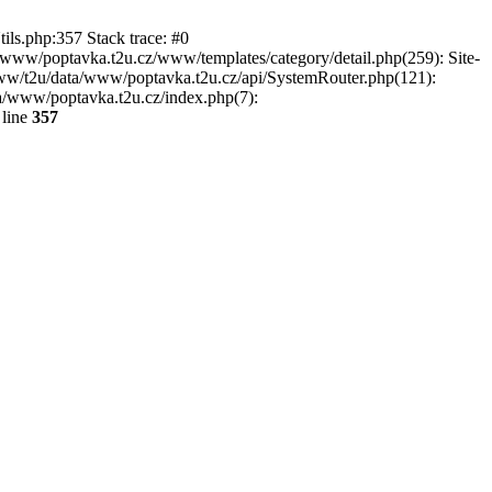
ils.php:357 Stack trace: #0
www/poptavka.t2u.cz/www/templates/category/detail.php(259): Site-
/www/t2u/data/www/poptavka.t2u.cz/api/SystemRouter.php(121):
ta/www/poptavka.t2u.cz/index.php(7):
line
357