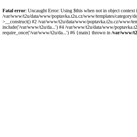
Fatal error
: Uncaught Error: Using $this when not in object contex
/var/www/t2u/data/www/poptavka.t2u.cz/www/templates/category/deta
>__construct() #2 /var/www/t2u/data/www/poptavka.t2u.cz/www/templ
include('/var/www/t2u/da...') #4 /var/www/t2u/data/www/poptavka.t
require_once('/var/www/t2u/da...') #6 {main} thrown in
/var/www/t2